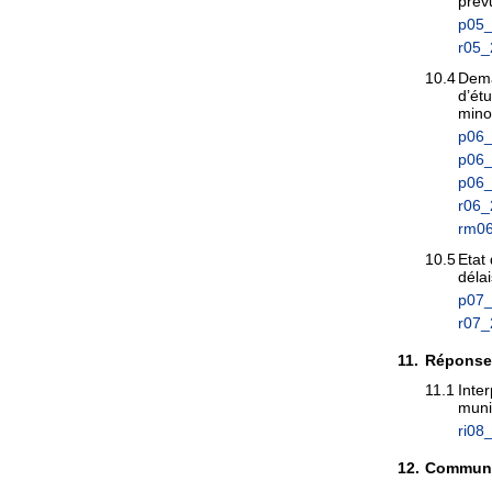
prév
p05_
r05_
10.4
Dema
d’ét
mino
p06_
p06_
p06_
r06_
rm06
10.5
Etat
déla
p07_
r07_
11.
Réponses
11.1
Inte
munic
ri08
12.
Communic