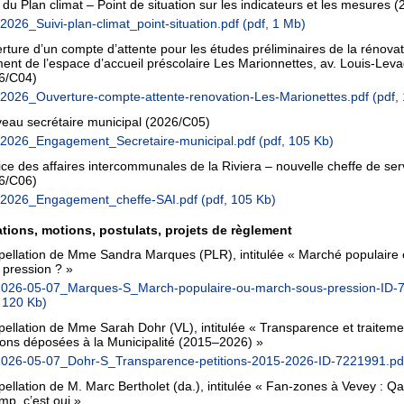
 du Plan climat – Point de situation sur les indicateurs et les mesures
(
2026_Suivi-plan-climat_point-situation.pdf
(pdf, 1 Mb)
rture d’un compte d’attente pour les études préliminaires de la rénova
ment de l’espace d’accueil préscolaire Les Marionnettes, av. Louis-Lev
6/C04)
2026_Ouverture-compte-attente-renovation-Les-Marionettes.pdf
(pdf,
eau secrétaire municipal
(2026/C05)
2026_Engagement_Secretaire-municipal.pdf
(pdf, 105 Kb)
ice des affaires intercommunales de la Riviera – nouvelle cheffe de ser
6/C06)
2026_Engagement_cheffe-SAI.pdf
(pdf, 105 Kb)
ations, motions, postulats, projets de règlement
rpellation de Mme Sandra Marques (PLR), intitulée « Marché populaire
 pression ? »
2026-05-07_Marques-S_March-populaire-ou-march-sous-pression-ID-
, 120 Kb)
rpellation de Mme Sarah Dohr (VL), intitulée « Transparence et traitem
tions déposées à la Municipalité (2015–2026) »
2026-05-07_Dohr-S_Transparence-petitions-2015-2026-ID-7221991.p
pellation de M. Marc Bertholet (da.), intitulée « Fan-zones à Vevey : Qa
mp, c’est oui »