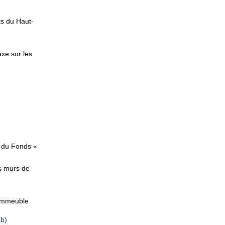
s du Haut-
axe sur les
 du Fonds «
s murs de
’immeuble
Mb)