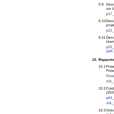
9.9
Dema
sur 
p17_
9.10
Dema
proj
p21_
9.11
Dema
réam
p20_
(pdf
10.
Rapport
10.1
Prise
Pota
Post
r03_
10.2
Créd
(202
p04_
r04_
10.3
Octr