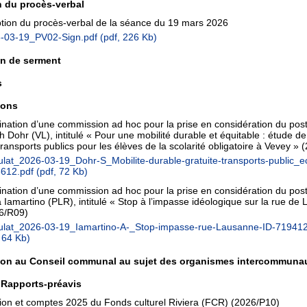
 du procès-verbal
tion du procès-verbal de la séance du 19 mars 2026
-03-19_PV02-Sign.pdf
(pdf, 226 Kb)
on de serment
s
ions
nation d’une commission ad hoc pour la prise en considération du po
 Dohr (VL), intitulé « Pour une mobilité durable et équitable : étude de 
ransports publics pour les élèves de la scolarité obligatoire à Vevey »
(
ulat_2026-03-19_Dohr-S_Mobilite-durable-gratuite-transports-public_ec
612.pdf
(pdf, 72 Kb)
nation d’une commission ad hoc pour la prise en considération du po
 Iamartino (PLR), intitulé « Stop à l’impasse idéologique sur la rue de
6/R09)
ulat_2026-03-19_Iamartino-A-_Stop-impasse-rue-Lausanne-ID-719412
, 64 Kb)
ion au Conseil communal au sujet des organismes intercommuna
/ Rapports-préavis
ion et comptes 2025 du Fonds culturel Riviera (FCR)
(2026/P10)