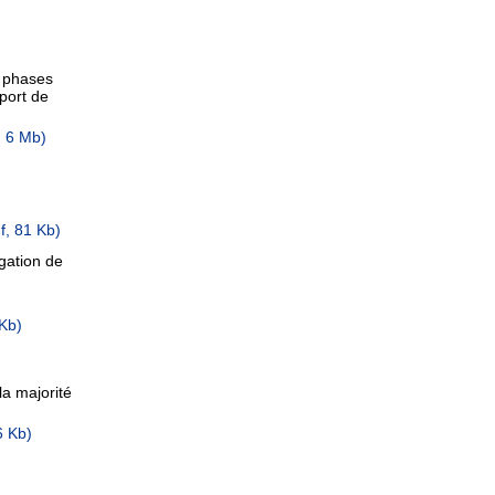
s phases
port de
, 6 Mb)
f, 81 Kb)
gation de
 Kb)
la majorité
6 Kb)