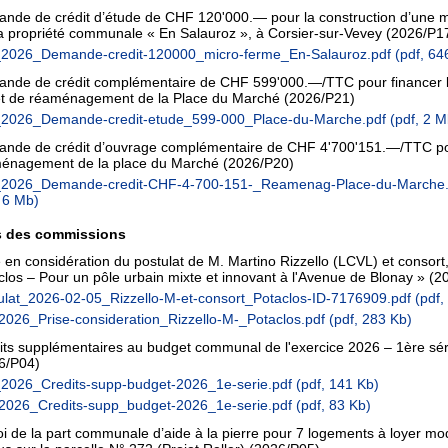
nde de crédit d’étude de CHF 120'000.— pour la construction d’une 
la propriété communale « En Salauroz », à Corsier-sur-Vevey
(2026/P1
2026_Demande-credit-120000_micro-ferme_En-Salauroz.pdf
(pdf, 64
nde de crédit complémentaire de CHF 599'000.—/TTC pour financer l
et de réaménagement de la Place du Marché
(2026/P21)
2026_Demande-credit-etude_599-000_Place-du-Marche.pdf
(pdf, 2 M
nde de crédit d’ouvrage complémentaire de CHF 4'700'151.—/TTC po
énagement de la place du Marché
(2026/P20)
2026_Demande-credit-CHF-4-700-151-_Reamenag-Place-du-Marche.
, 6 Mb)
s des commissions
 en considération du postulat de M. Martino Rizzello (LCVL) et consort, 
clos – Pour un pôle urbain mixte et innovant à l'Avenue de Blonay »
(2
ulat_2026-02-05_Rizzello-M-et-consort_Potaclos-ID-7176909.pdf
(pdf,
2026_Prise-consideration_Rizzello-M-_Potaclos.pdf
(pdf, 283 Kb)
its supplémentaires au budget communal de l'exercice 2026 – 1ère sér
6/P04)
2026_Credits-supp-budget-2026_1e-serie.pdf
(pdf, 141 Kb)
2026_Credits-supp_budget-2026_1e-serie.pdf
(pdf, 83 Kb)
oi de la part communale d’aide à la pierre pour 7 logements à loyer m