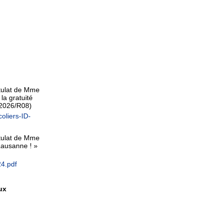
stulat de Mme
la gratuité
2026/R08)
oliers-ID-
stulat de Mme
 Lausanne ! »
4.pdf
ux