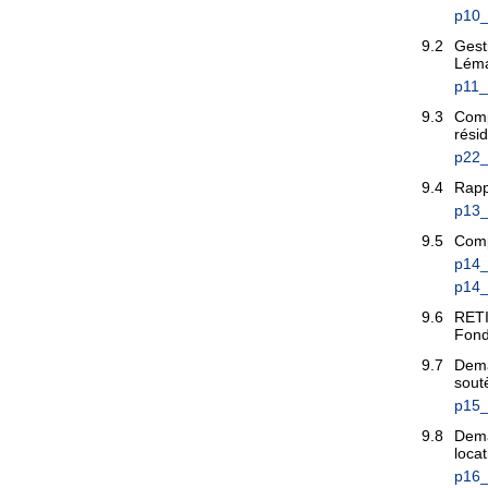
p10_
9.2
Gest
Lém
p11_
9.3
Comp
rési
p22
9.4
Rapp
p13_
9.5
Comp
p14_
p14
9.6
RETI
Fond
9.7
Dema
sout
p15_
9.8
Dema
loca
p16_