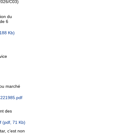
2026/C03)
tion du
ade 6
 188 Kb)
vice
 ou marché
7221985.pdf
ent des
df
(pdf, 71 Kb)
tar, c’est non