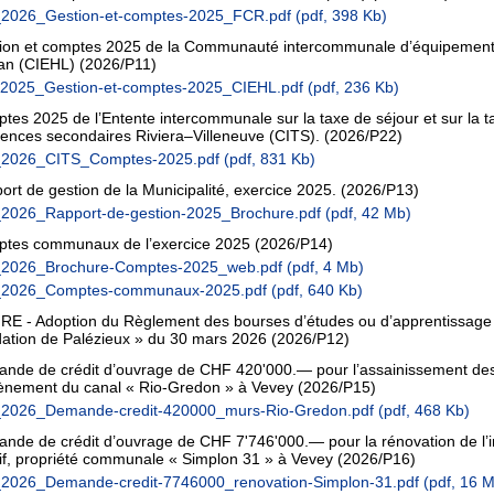
2026_Gestion-et-comptes-2025_FCR.pdf
(pdf, 398 Kb)
ion et comptes 2025 de la Communauté intercommunale d’équipement
an (CIEHL)
(2026/P11)
2025_Gestion-et-comptes-2025_CIEHL.pdf
(pdf, 236 Kb)
tes 2025 de l’Entente intercommunale sur la taxe de séjour et sur la t
dences secondaires Riviera–Villeneuve (CITS).
(2026/P22)
_2026_CITS_Comptes-2025.pdf
(pdf, 831 Kb)
ort de gestion de la Municipalité, exercice 2025.
(2026/P13)
2026_Rapport-de-gestion-2025_Brochure.pdf
(pdf, 42 Mb)
tes communaux de l’exercice 2025
(2026/P14)
2026_Brochure-Comptes-2025_web.pdf
(pdf, 4 Mb)
_2026_Comptes-communaux-2025.pdf
(pdf, 640 Kb)
RE - Adoption du Règlement des bourses d’études ou d’apprentissage
ation de Palézieux » du 30 mars 2026
(2026/P12)
nde de crédit d’ouvrage de CHF 420'000.— pour l’assainissement de
ènement du canal « Rio-Gredon » à Vevey
(2026/P15)
2026_Demande-credit-420000_murs-Rio-Gredon.pdf
(pdf, 468 Kb)
nde de crédit d’ouvrage de CHF 7'746'000.— pour la rénovation de l
tif, propriété communale « Simplon 31 » à Vevey
(2026/P16)
2026_Demande-credit-7746000_renovation-Simplon-31.pdf
(pdf, 16 