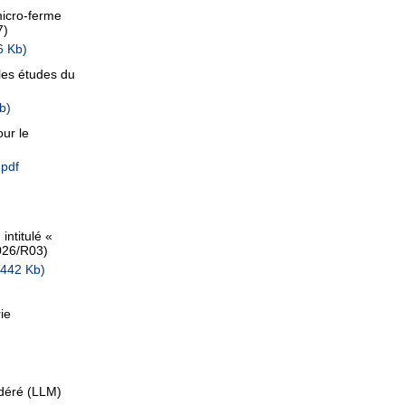
micro-ferme
7)
6 Kb)
es études du
b)
ur le
pdf
intitulé «
026/R03)
 442 Kb)
ie
odéré (LLM)