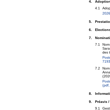
4.
Adoption
4.1
Adop
2026
5.
Prestati
6.
Election
7.
Nominat
7.1
Nomi
Sarah
des t
Post
7193
7.2
Nomi
Anna
(202
Post
(pdf
8.
Informat
9.
Préavis 
9.1
Gest