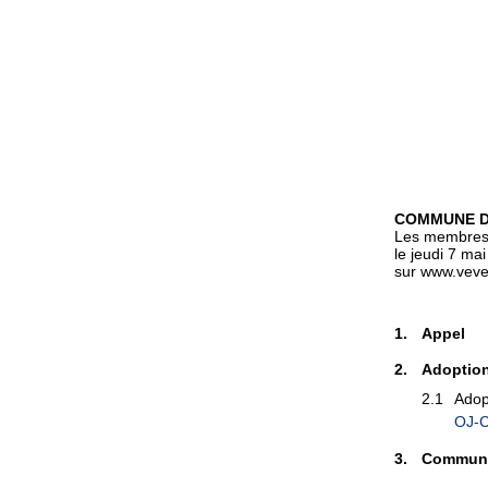
COMMUNE D
Les membres 
le jeudi 7 ma
sur www.veve
1.
Appel
2.
Adoption
2.1
Adop
OJ-C
3.
Communi