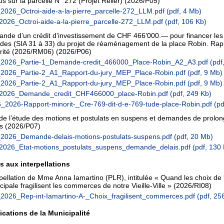
us sur la parcelle N° 272 (Projet Reller)
(2026/P05)
2026_Octroi-aide-a-la-pierre_parcelle-272_LLM.pdf
(pdf, 4 Mb)
2026_Octroi-aide-a-la-pierre_parcelle-272_LLM.pdf
(pdf, 106 Kb)
nde d’un crédit d’investissement de CHF 466’000.— pour financer le
udes (SIA 31 à 33) du projet de réaménagement de la place Robin. Rap
rité (2026/RM06)
(2026/P06)
2026_Partie-1_Demande-credit_466000_Place-Robin_A2_A3.pdf
(pdf
2026_Partie-2_A1_Rapport-du-jury_MEP_Place-Robin.pdf
(pdf, 9 Mb)
2026_Partie-2_A1_Rapport-du-jury_MEP_Place-Robin.pdf
(pdf, 9 Mb)
2026_Demande_credit_CHF466000_place-Robin.pdf
(pdf, 249 Kb)
_2026-Rapport-minorit-_Cre-769-dit-d-e-769-tude-place-Robin.pdf
(pd
 de l’étude des motions et postulats en suspens et demandes de prolon
is
(2026/P07)
2026_Demande-delais-motions-postulats-suspens.pdf
(pdf, 20 Mb)
2026_Etat-motions_postulats_suspens_demande_delais.pdf
(pdf, 130
 aux interpellations
rpellation de Mme Anna Iamartino (PLR), intitulée « Quand les choix de 
ipale fragilisent les commerces de notre Vieille-Ville »
(2026/RI08)
_2026_Rep-int-Iamartino-A-_Choix_fragilisent_commerces.pdf
(pdf, 25
ations de la Municipalité