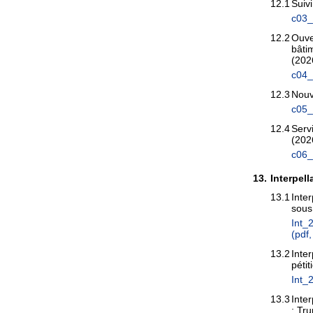
12.1
Suivi
c03_
12.2
Ouve
bâti
(202
c04_
12.3
Nouv
c05_
12.4
Serv
(202
c06_
13.
Interpell
13.1
Inte
sous
Int_
(pdf
13.2
Inte
péti
Int_
13.3
Inter
; Tru