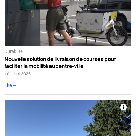
Article de la catégorie:
Durabilité
Nouvelle solution de livraison de courses pour
faciliter la mobilité au centre-ville
10 juillet 2026
Lire l'article complet
Lire →