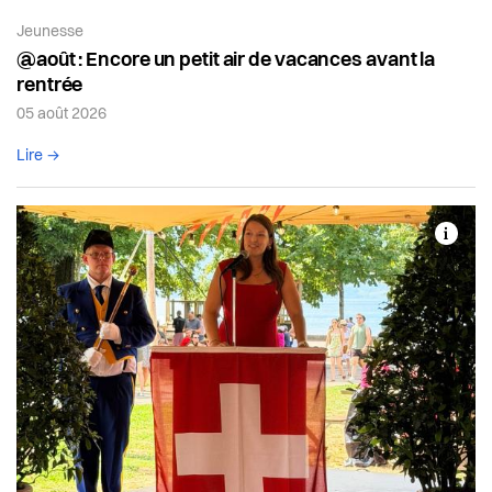
Article de la catégorie:
Jeunesse
@août : Encore un petit air de vacances avant la
rentrée
05 août 2026
Lire l'article complet
Lire →