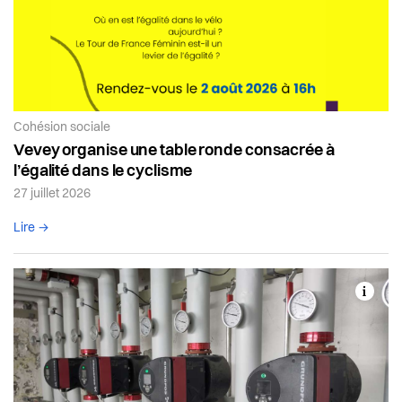
Article de la catégorie:
Cohésion sociale
Vevey organise une table ronde consacrée à
l’égalité dans le cyclisme
27 juillet 2026
Lire l'article complet
Lire →