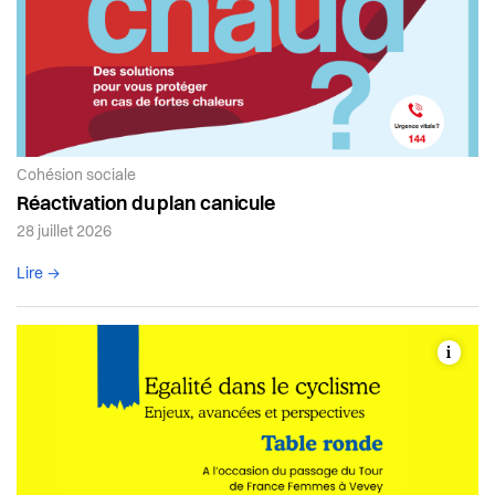
Article de la catégorie:
Cohésion sociale
Réactivation du plan canicule
28 juillet 2026
Lire l'article complet
Lire →