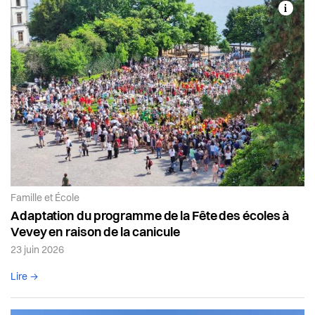
Article de la catégorie:
Famille et École
Adaptation du programme de la Fête des écoles à
Vevey en raison de la canicule
23 juin 2026
Lire l'article complet
Lire →