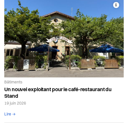
Article de la catégorie:
Bâtiments
Un nouvel exploitant pour le café-restaurant du
Stand
19 juin 2026
Lire l'article complet
Lire →