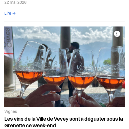
22 mai 2026
Lire l'article complet
Lire →
Article de la catégorie:
Vignes
Les vins de la Ville de Vevey sont à déguster sous la
Grenette ce week-end