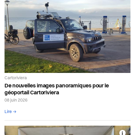
Article de la catégorie:
Cartoriviera
De nouvelles images panoramiques pour le
géoportail Cartoriviera
08 juin 2026
Lire l'article complet
Lire →