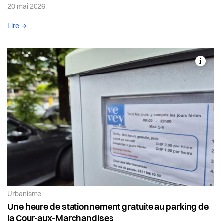
20 mai 2026
Lire l'article complet
Lire →
Article de la catégorie:
Urbanisme
Une heure de stationnement gratuite au parking de
la Cour-aux-Marchandises