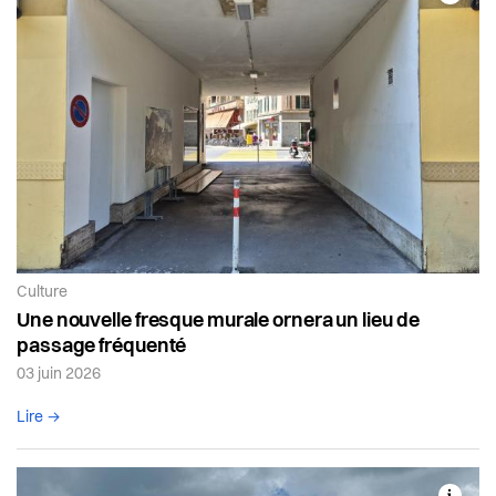
Article de la catégorie:
Culture
Une nouvelle fresque murale ornera un lieu de
passage fréquenté
03 juin 2026
Lire l'article complet
Lire →