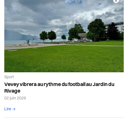
Article de la catégorie:
Sport
Vevey vibrera au rythme du football au Jardin du
Rivage
02 juin 2026
Lire l'article complet
Lire →