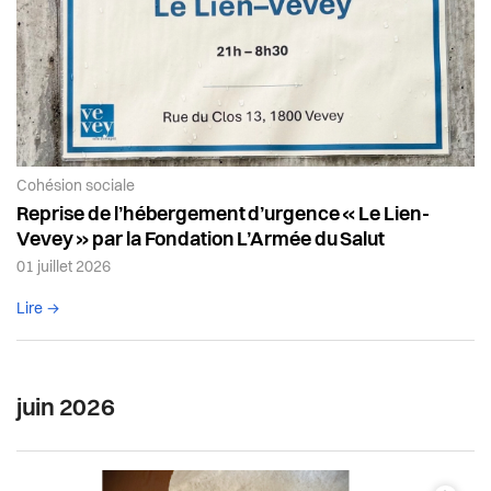
Article de la catégorie:
Cohésion sociale
Reprise de l’hébergement d’urgence « Le Lien-
Vevey » par la Fondation L’Armée du Salut
01 juillet 2026
Lire l'article complet
Lire →
juin 2026