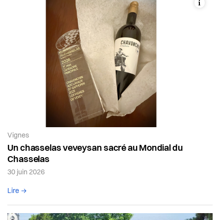
Article de la catégorie:
Vignes
Un chasselas veveysan sacré au Mondial du
Chasselas
30 juin 2026
Lire l'article complet
Lire →