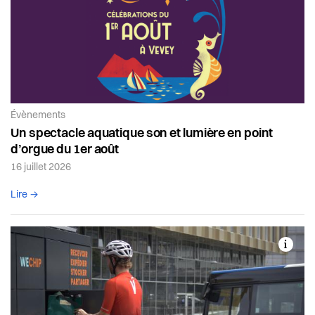
Article de la catégorie:
Évènements
Un spectacle aquatique son et lumière en point
d’orgue du 1er août
16 juillet 2026
Lire l'article complet
Lire →