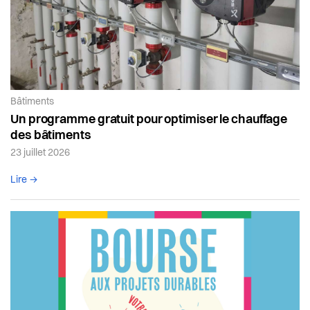
Article de la catégorie:
Bâtiments
Un programme gratuit pour optimiser le chauffage
des bâtiments
23 juillet 2026
Lire l'article complet
Lire →