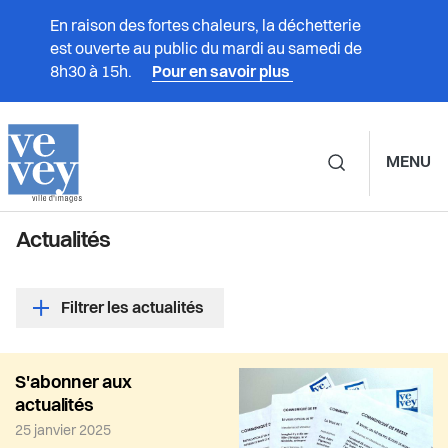
En raison des fortes chaleurs, la déchetterie
est ouverte au public du mardi au samedi de
8h30 à 15h.
Pour en savoir plus
MENU
Navigation principale d
Actualités
Prestations
Vivre à Vevey
Filtrer les actualités
Administration
Actualité épinglée
Article de la catégorie:
S'abonner aux
actualités
Vie politique
25 janvier 2025