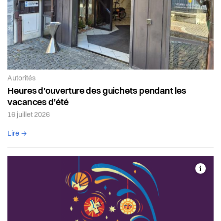
Article de la catégorie:
Autorités
Heures d'ouverture des guichets pendant les
vacances d'été
16 juillet 2026
Lire l'article complet
Lire →