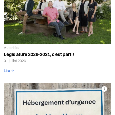
Article de la catégorie:
Autorités
Législature 2026-2031, c’est parti !
01 juillet 2026
Lire l'article complet
Lire →