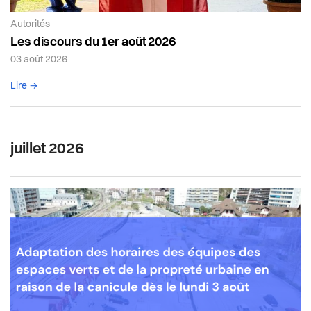
Article de la catégorie:
Autorités
Les discours du 1er août 2026
03 août 2026
Lire l'article complet
Lire →
juillet 2026