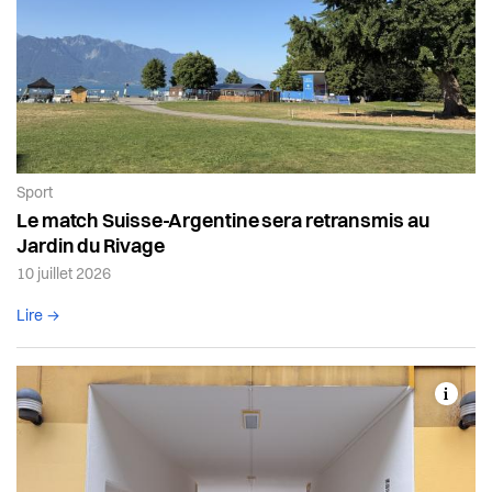
Article de la catégorie:
Sport
Le match Suisse-Argentine sera retransmis au
Jardin du Rivage
10 juillet 2026
Lire l'article complet
Lire →