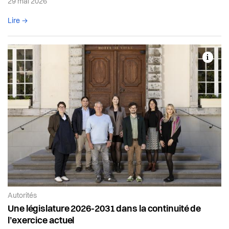
29 mai 2026
Lire l'article complet
Lire →
Article de la catégorie:
Autorités
Une législature 2026-2031 dans la continuité de
l’exercice actuel