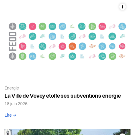
Article de la catégorie:
Énergie
La Ville de Vevey étoffe ses subventions énergie
18 juin 2026
Lire l'article complet
Lire →