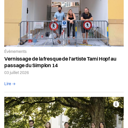
Article de la catégorie:
Évènements
Vernissage de la fresque de l’artiste Tami Hopf au
passage du Simplon 14
03 juillet 2026
Lire l'article complet
Lire →