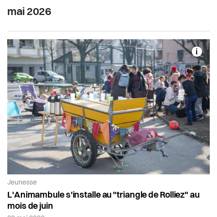
mai 2026
Article de la catégorie:
Jeunesse
L'Animambule s'installe au "triangle de Rolliez" au
mois de juin