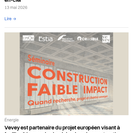
en-ciel
13 mai 2026
Lire l'article complet
Lire →
Article de la catégorie:
Énergie
Vevey est partenaire du projet européen visant à