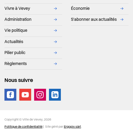
Durabilité, économie et tourisme
Vivre à Vevey
→
Économie
→
Administration
→
S'abonner aux actualités
→
Affaires intercommunales de la Riviera
Vie politique
→
Organigramme de l'Administration communale
Actualités
→
Pilier public
→
Règlements
→
Nous suivre
vevey.footer.site_footer
Copyright © Ville de Vevey, 2026
Politique de confidentialité
| Site géré par
Ergopix sàrl
.