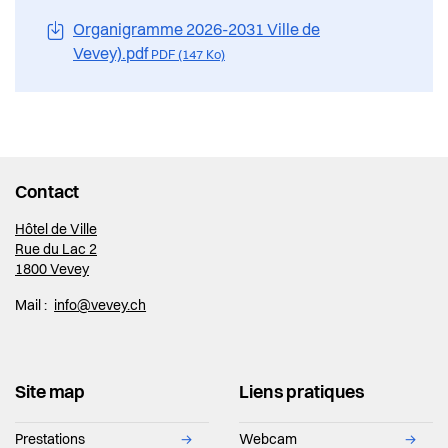
Actualités
Urbanisme et mobilité
Organigramme 2026-2031 Ville de
Vevey).pdf
PDF (147 Ko)
Pilier public
Bâtiments, gérance et énergie
Règlements
Travaux publics, espaces verts, entretien
et vignes
Contact
Famille, éducation, sport et jeunesse
Hôtel de Ville
Rue du Lac 2
Finances
1800 Vevey
Culture
Mail :
info@vevey.ch
Systèmes d'Information
Site map
Liens pratiques
Relations humaines
Prestations
→
Webcam
→