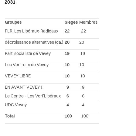
2031
Groupes
Sièges
Membres
PLR. Les Libéraux-Radicaux
22
22
décroissance alternatives (da.)
20
20
Parti socialiste de Vevey
19
19
Les Vert·e·s de Vevey
10
10
VEVEY LIBRE
10
10
EN AVANT VEVEY !
9
9
Le Centre - Les Vert'Libéraux
6
6
UDC Vevey
4
4
Total
100
100