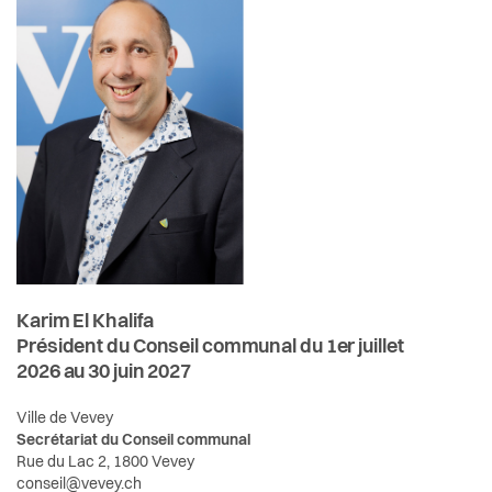
Confrérie des présidents
Actualités
Votations et élections
Conseillères et conseillers
Pilier public
Jumelages
Commissions permanentes et délégations
Règlements
Décisions du dernier Conseil Communal
Karim El Khalifa
Président du Conseil communal du 1er juillet
2026 au 30 juin 2027
Ville de Vevey
Secrétariat du Conseil communal
Rue du Lac 2, 1800 Vevey
conseil@vevey.ch