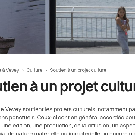
r vers la page d'accueil
Page actuelle:
e à Vevey
Culture
Soutien à un projet culturel
iane
tien à un projet cultu
de Vevey soutient les projets culturels, notamment par
ens ponctuels.
Ceux-ci sont en général accordés pou
, une édition, une production,
de la diffusion, un aspec
ial de nature matérielle ou immatérielle ou encore un