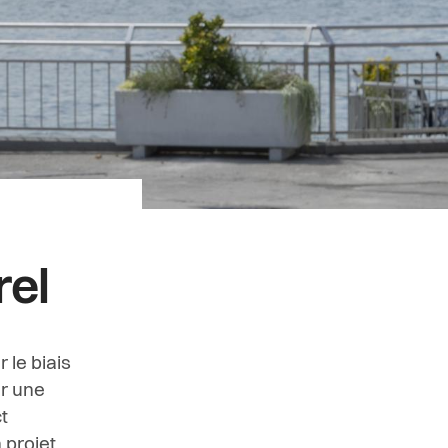
rel
 le biais
r une
t
 projet