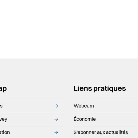
ap
Liens pratiques
ns
→
Webcam
evey
→
Économie
ation
→
S'abonner aux actualités