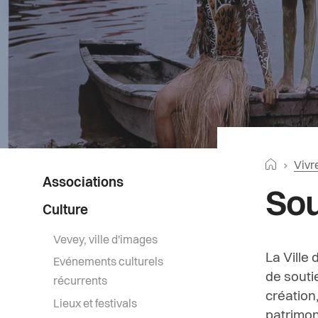
Fil
Retourne
Vivr
Menu
Associations
d'Ar
Sou
latéral
Culture
Vevey, ville d'images
La Ville 
Evénements culturels
de souti
récurrents
création
Lieux et festivals
patrimon