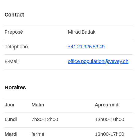
Durabilité, économie et tourisme
Contact
Affaires intercommunales de la Riviera
Préposé
Mirad Batlak
Organigramme de l'Administration communale
Téléphone
+41 21 925 53 49
E-Mail
office.population@vevey.ch
Horaires
Jour
Matin
Après-midi
Lundi
7h30-12h00
13h00-16h00
Mardi
fermé
13h00-17h00