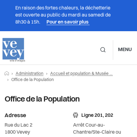
En raison des fortes chaleurs, la déchetterie
est ouverte au public du mardi au samedi de
8h30 à 15h.
Pour en savoir plus
MENU
Navigation principale d
Fil
Retourner vers la page d'accueil
Prestations
Administration
Accueil et population & Musée Jenisch Vevey
Administration
Accueil et population & Musée Jenisch Vevey
d'Ariane
Page actuelle:
Office de la Population
Vivre à Vevey
Secrétariat municipal
Naturalisations
Office de la Population
Administration
Accueil et population & Musée Jenisch
Musée Jenisch Vevey
Vevey
Adresse
Ligne 201, 202
Vie politique
Bureau d'information
Rue du Lac 2
Arrêt Cour-au-
Cohésion sociale
1800
Vevey
Chantre/Ste-Claire ou