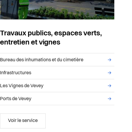
Travaux publics, espaces verts,
entretien et vignes
ce Bâtiments, gérance et énergie
Liste des sous-services administratifs du service Tr
Bureau des inhumations et du cimetière
→
Infrastructures
→
Les Vignes de Vevey
→
Ports de Vevey
→
Travaux publics, espaces verts, entretien et 
Voir le service