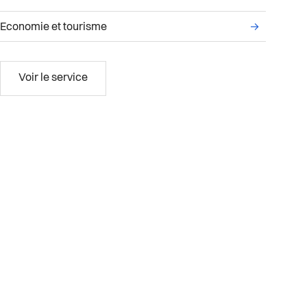
ce Relations humaines
Liste des sous-services administratifs du service D
Economie et tourisme
→
Durabilité, économie et tourisme
Voir le service
munale