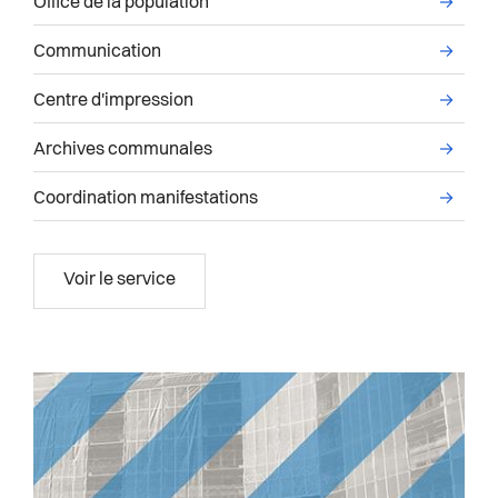
Office de la population
→
Communication
→
Centre d'impression
→
Archives communales
→
Coordination manifestations
→
Accueil et population & Musée Jenisch 
Voir le service