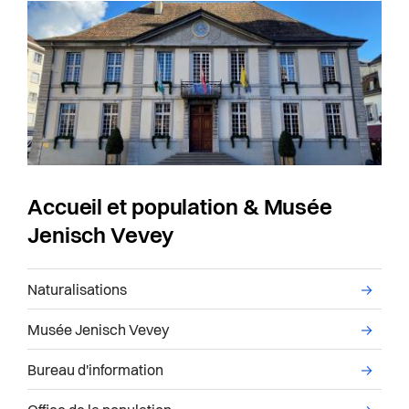
Accueil et population & Musée
Jenisch Vevey
Liste des sous-services administratifs du servi
Naturalisations
→
Musée Jenisch Vevey
→
Bureau d'information
→