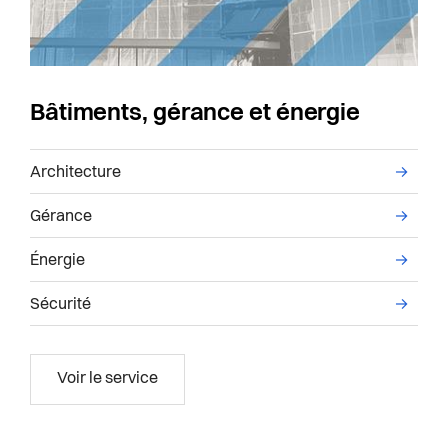
Bâtiments, gérance et énergie
rvice Urbanisme et mobilité
Liste des sous-services administratifs du servi
Architecture
→
Gérance
→
Énergie
→
Sécurité
→
Bâtiments, gérance et énergie
Voir le service