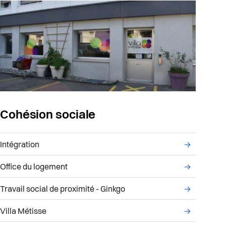
Cohésion sociale
Liste des sous-services administratifs du service C
Intégration
→
ce Accueil et population & Musée Jenisch Vevey
Office du logement
→
Travail social de proximité - Ginkgo
→
Villa Métisse
→