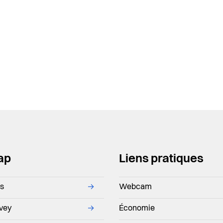
ra
ap
Liens pratiques
ns
→
Webcam
evey
→
Économie