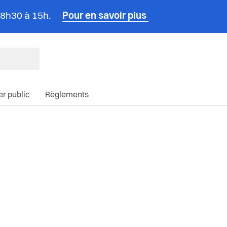
e 8h30 à 15h.
Pour en savoir plus
ncipale du site
ier public
Règlements