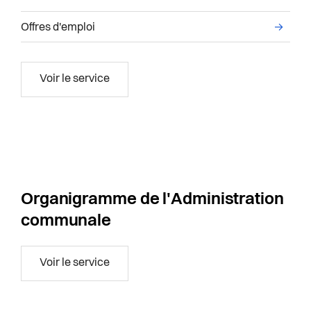
ervice Systèmes d'Information
Liste des sous-services administratifs du servi
Offres d'emploi
→
Relations humaines
Voir le service
Organigramme de l'Administration
communale
Organigramme de l'Administration com
Voir le service