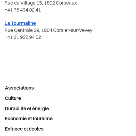
Activités liées à la scolarité
Actualités
Rue du Village 15, 1802 Corseaux
Economie et tourisme
+41 76 434 82 41
Autres lieux d'accueil
Pilier public
Enfance et écoles
La Tourmaline
Rue Centrale 39, 1804 Corsier-sur-Vevey
Camps
Règlements
+41 21 922 94 52
Espaces urbains
Conseil d'établissement de Vevey
Histoire
Conseillère école-famille
Intégration
Écoles
Menu
Associations
Jeunesse
Enfants non-francophones
latéral
Culture
Logement
Durabilité et énergie
Mobilité scolaire
Economie et tourisme
Religions
Pour les parents
Enfance et écoles