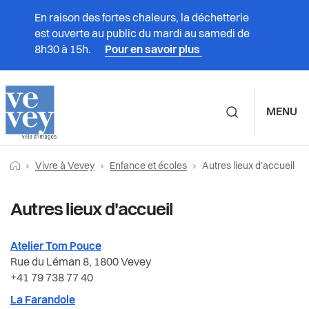
En raison des fortes chaleurs, la déchetterie
est ouverte au public du mardi au samedi de
8h30 à 15h.
Pour en savoir plus
MENU
Navigation principale d
Fil
Retourner vers la page d'accueil
Page actuelle:
Prestations
Vivre à Vevey
Enfance et écoles
Autres lieux d'accueil
Vivre à Vevey
Enfance et écoles
d'Ariane
Vivre à Vevey
Autres lieux d'accueil
Associations
Accueil familial de jour
Administration
Accueil parascolaire
Culture
Atelier Tom Pouce
Rue du Léman 8, 1800 Vevey
+41 79 738 77 40
Vie politique
Accueil préscolaire
Durabilité et énergie
La Farandole