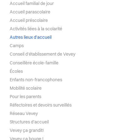
Santé et social
Réfectoires et devoirs surveillés
Accueil familial de jour
Accueil parascolaire
Sécurité
Réseau Vevey
Accueil préscolaire
Activités liées à la scolarité
S’installer à Vevey
Structures d'accueil
Autres lieux d'accueil
Camps
Sport
Vevey ça grandit!
Conseil d'établissement de Vevey
Conseillère école-famille
Transport et mobilité
Vevey ça bouge !
Écoles
Enfants non-francophones
Vevey ça rassemble !
Travail
Mobilité scolaire
Pour les parents
Vie de quartier
Réfectoires et devoirs surveillés
Réseau Vevey
Seniors
Structures d'accueil
Vevey ça grandit!
Vevey ça bouge !