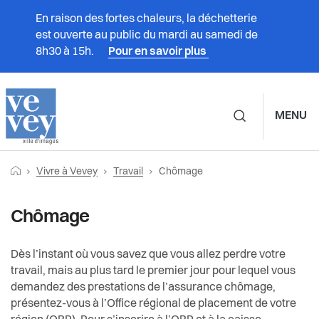
En raison des fortes chaleurs, la déchetterie
est ouverte au public du mardi au samedi de
8h30 à 15h.
Pour en savoir plus
MENU
Navigation principale d
Fil
Retourner vers la page d'accueil
Page actuelle:
Prestations
Vivre à Vevey
Travail
Chômage
Vivre à Vevey
Travail
d'Ariane
Vivre à Vevey
Chômage
Associations
Formation
Administration
Trouver un emploi
Culture
Dès l’instant où vous savez que vous allez perdre votre
travail, mais au plus tard le premier jour pour lequel vous
demandez des prestations de l’assurance chômage,
Vie politique
Droit du travail
Durabilité et énergie
présentez-vous à l’Office régional de placement de votre