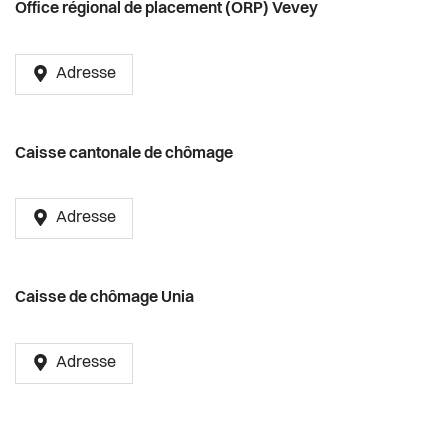
Santé et social
Office régional de placement (ORP) Vevey
Sécurité
Adresse
S’installer à Vevey
Caisse cantonale de chômage
Sport
Transport et mobilité
Adresse
Travail
Caisse de chômage Unia
Vie de quartier
Adresse
Seniors