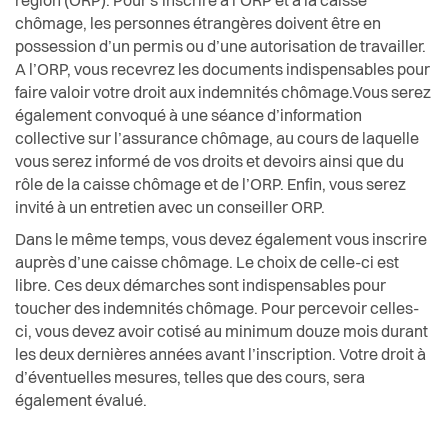
région (ORP). Pour s’inscrire à l’ORP et à la caisse
Chômage
Actualités
Economie et tourisme
chômage, les personnes étrangères doivent être en
possession d’un permis ou d’une autorisation de travailler.
Offres d'emploi à la Ville de Vevey
Pilier public
A l’ORP, vous recevrez les documents indispensables pour
Enfance et écoles
faire valoir votre droit aux indemnités chômage.Vous serez
Syndicats
Règlements
également convoqué à une séance d’information
Espaces urbains
collective sur l’assurance chômage, au cours de laquelle
vous serez informé de vos droits et devoirs ainsi que du
Histoire
rôle de la caisse chômage et de l’ORP. Enfin, vous serez
invité à un entretien avec un conseiller ORP.
Intégration
Dans le même temps, vous devez également vous inscrire
auprès d’une caisse chômage. Le choix de celle-ci est
libre. Ces deux démarches sont indispensables pour
Jeunesse
toucher des indemnités chômage. Pour percevoir celles-
ci, vous devez avoir cotisé au minimum douze mois durant
Logement
les deux dernières années avant l’inscription. Votre droit à
d’éventuelles mesures, telles que des cours, sera
Religions
également évalué.