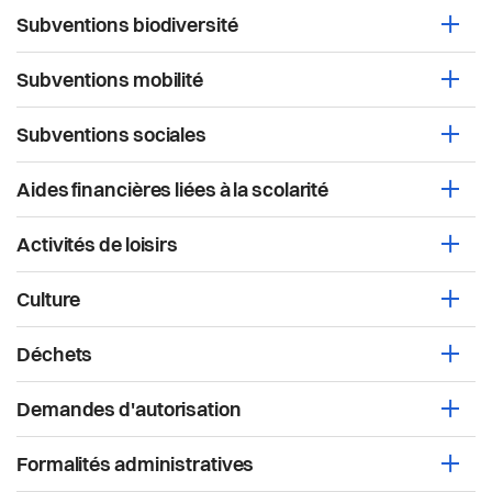
Actualités
Subventions biodiversité
Ouvri
Pilier public
Subventions mobilité
Ouvri
Règlements
Subventions sociales
Ouvri
Aides financières liées à la scolarité
Ouvri
Activités de loisirs
Ouvri
Culture
Ouvri
Déchets
Ouvri
Demandes d'autorisation
Ouvri
Formalités administratives
Ouvri