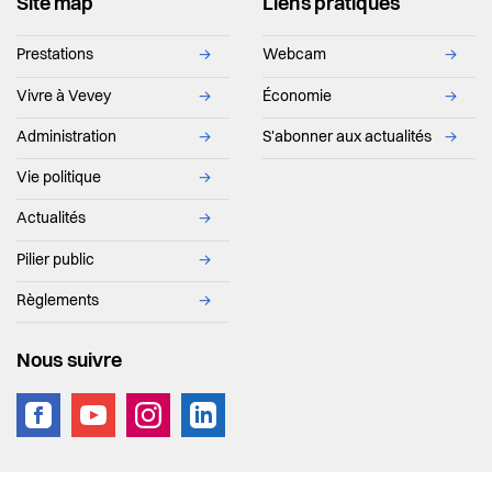
Site map
Liens pratiques
Prestations
→
Webcam
→
Page courante
Vivre à Vevey
→
Économie
→
Administration
→
S'abonner aux actualités
→
Vie politique
→
Actualités
→
Pilier public
→
Règlements
→
Nous suivre
vevey.footer.site_footer