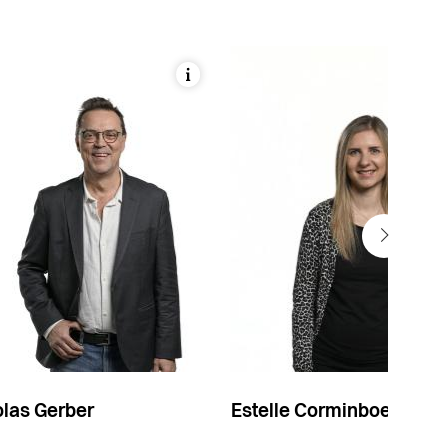
olas Gerber
Estelle Corminboeuf