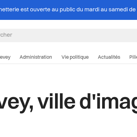
chetterie est ouverte au public du mardi au samedi d
Navigation pri
Vevey
Administration
Vie politique
Actualités
Pil
ey, ville d'im