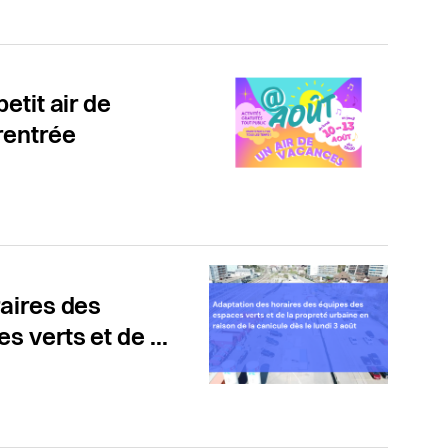
etit air de
rentrée
aires des
 verts et de ...