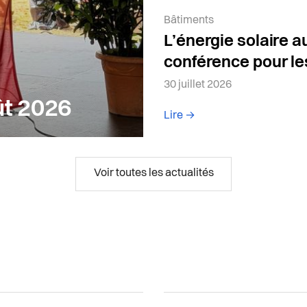
Article de la catégorie:
Bâtiments
L’énergie solaire 
conférence pour les
30 juillet 2026
ût 2026
Lire l'article complet
Lire →
Voir toutes les actualités