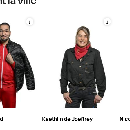
 la ville
d
Kaethlin de Joeffrey
Nic