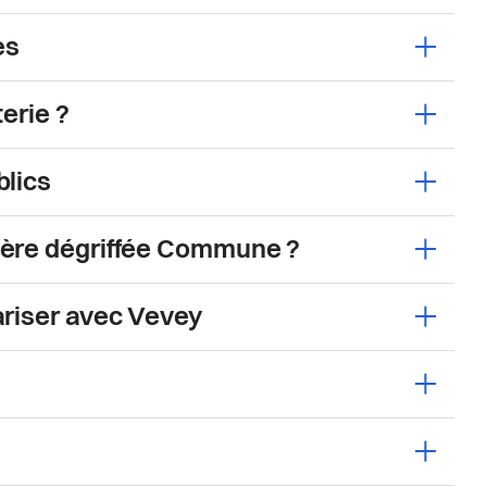
es
Ouvrir
erie ?
Ouvrir
blics
Ouvrir
ière dégriffée Commune ?
Ouvrir
ariser avec Vevey
Ouvrir
Ouvrir
Ouvrir