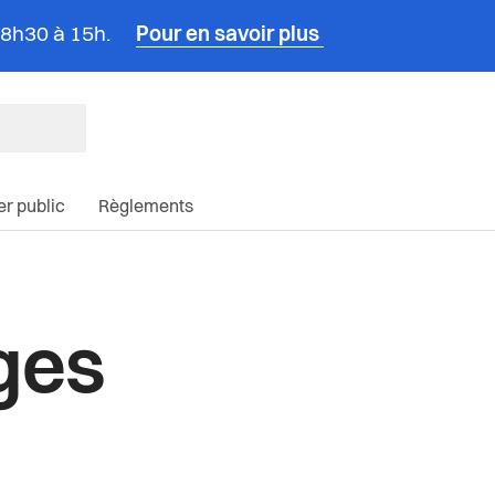
e 8h30 à 15h.
Pour en savoir plus
ncipale du site
ier public
Règlements
ages