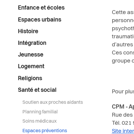
Enfance et écoles
Cette ass
Espaces urbains
personne
psychoth
Histoire
traumatis
Intégration
d’autres
Ces cons
Jeunesse
groupe o
Logement
Religions
Santé et social
Pour plu
Soutien aux proches aidants
CPM - A
Planning familial
Rue des
Soins médicaux
Tél. 021
Espaces préventions
Site inte