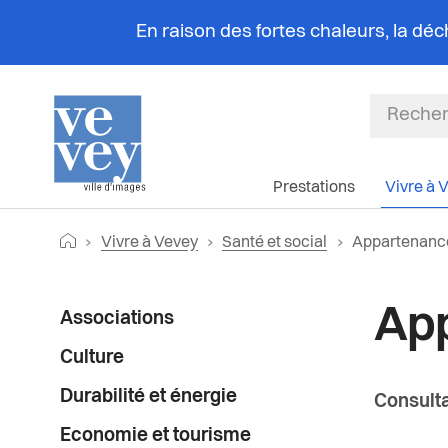
En raison des fortes chaleurs, la dé
Prestations
Vivre à 
Fil
Retourner vers la page d'accueil
Page actuelle
Vivre à Vevey
Santé et social
Appartenanc
d'Ariane
Menu
Ap
Associations
latéral
Culture
Durabilité et énergie
Consult
Economie et tourisme