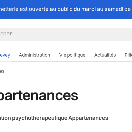
chetterie est ouverte au public du mardi au samedi d
Navigation pri
Vevey
Administration
Vie politique
Actualités
Pil
:
es
partenances
ation psychothérapeutique Appartenances