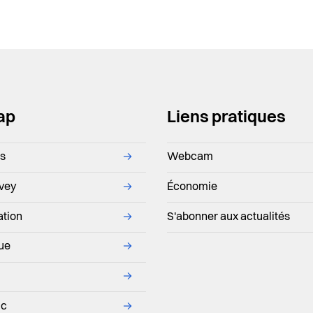
ap
Liens pratiques
ns
→
Webcam
evey
→
Économie
ation
→
S'abonner aux actualités
que
→
→
ic
→