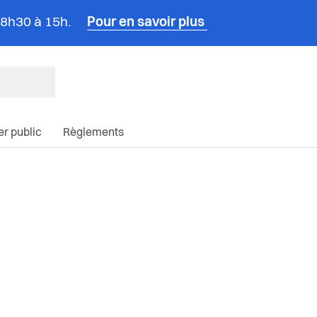
e 8h30 à 15h.
Pour en savoir plus
ncipale du site
ier public
Règlements