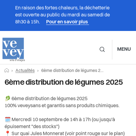
En raison des fortes chaleurs, la déchetterie
est ouverte au public du mardi au samedi de
8h30 à 15h.
Pour en savoir plus
MENU
Navigation principale d
Fil
Retourner vers la page d'accueil
Page actuelle:
Actualités
6ème distribution de légumes 2025
Prestations
d'Ariane
6ème distribution de légumes 2025
Vivre à Vevey
🥬 6ème distribution de légumes 2025
100% veveysans et garantis sans produits chimiques.
Administration
🗓 Mercredi 10 septembre de 14h à 17h (ou jusqu'à
Vie politique
épuisement "des stocks")
📍 Sur quai Jules Monnerat (voir point rouge sur le plan)