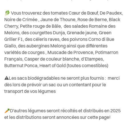
Actualités
🥬 Vous trouverez des tomates
Cœur de Bœuf, De Paudex,
Pilier public
Noire de Crimée , Jaune de Thoune, Rose de Berne, Black
Cherry, Petite rouge de Bâle,
des salades Romaine des
Règlements
Melons, des courgettes Dunja, Grenade jaune, Green
Griller F1, des céleris raves, des poivrons Corno di Bue
Giallo, des aubergines Melong ainsi que différentes
variétés de courges , Muscade de Provence, Potimarron
Français, Casper de couleur blanche, d’Etampes,
Butternut Ponca, Heart of Gold (toutes comestibles)
⚠️Les sacs biodégradables ne seront plus fournis : merci
dès lors de prévoir un sac ou un contentant pour le
transport de vos légumes
🥕D'autres légumes seront récoltés et distribués en 2025
et les distributions seront annoncées sur cette page!