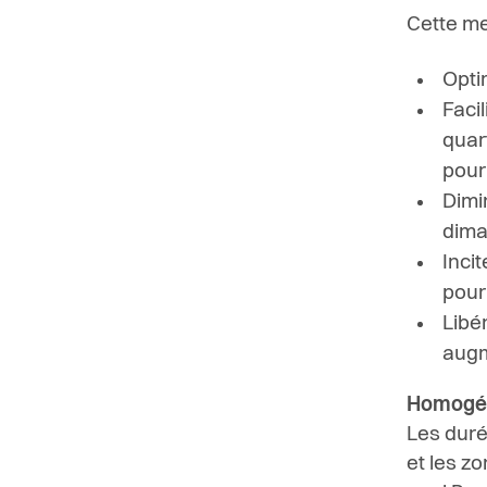
Cette me
Opti
Faci
quar
pour 
Dimin
dima
Incit
pour 
Libé
augm
Homogén
Les duré
et les z