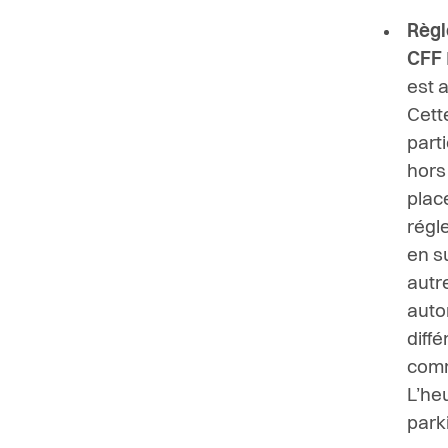
Règl
CFF
est 
Cett
part
hors
plac
régl
en s
autre
auto
diff
comm
L’he
parki