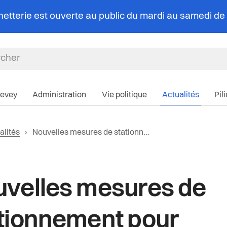
chetterie est ouverte au public du mardi au samedi d
Navigation pri
Vevey
Administration
Vie politique
Actualités
Pil
r vers la page d'accueil
Page actuelle:
alités
Nouvelles mesures de stationnement pour répondre aux besoins de la population à Vevey et La Tour-de-Peilz
iane
e la catégorie:
velles mesures de
tionnement pour