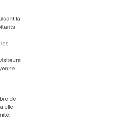
isant la
itants
 les
e
 visiteurs
oyenne
bre de
a elle
ité.