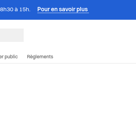
e 8h30 à 15h.
Pour en savoir plus
ncipale du site
ier public
Règlements