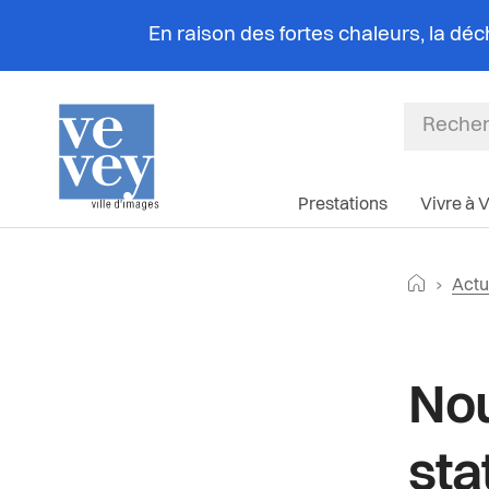
En raison des fortes chaleurs, la dé
Prestations
Vivre à 
Fil
Retourne
Actu
d'Ar
Article d
Nou
sta