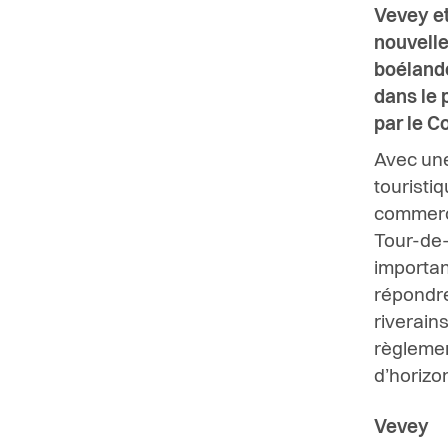
Vevey et
nouvelle
boélande
dans le 
par le C
Avec une
touristiq
commerci
Tour-de-P
importan
répondre
riverain
règlemen
d’horizon
Vevey