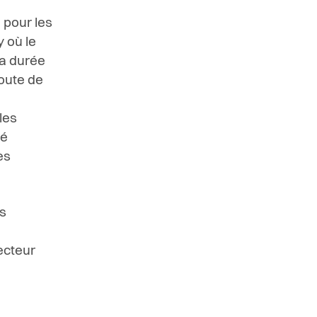
 pour les
 où le
La durée
oute de
les
té
es
s
recteur