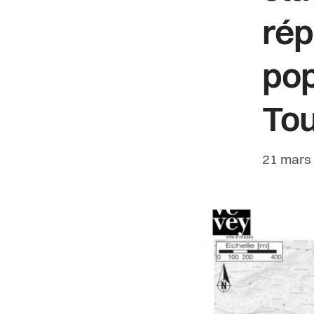
rép
pop
Tou
Date de 
21 mars