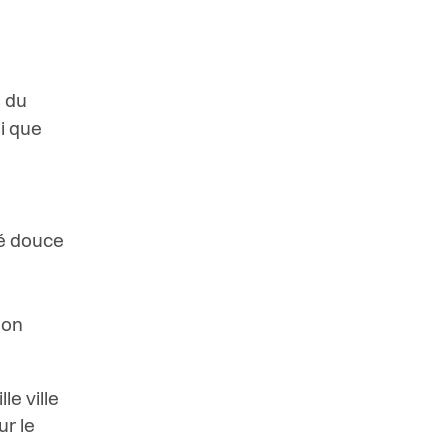
s du
i que
ité douce
ion
e ville
ur le