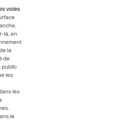
es voies
urface
manche.
r-là, en
ionnement
de la
é de
 public
ue les
 dans les
a
hes.
ans le