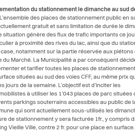
ementation du stationnement le dimanche au sud d
L’ensemble des places de stationnement public en s
actuellement gratuit et sans limitation de durée le di
e situation génère des flux de trafic importants ce jou
iculier à proximité des rives du lac, ainsi que du stat
 case, notamment sur la partie réservée aux piétons 
e du Marché. La Municipalité a par conséquent décid
ementer et tarifier toutes les places de stationnement
urface situées au sud des voies CFF, au même prix q
s jours de la semaine. L’objectif est d’inciter les
mobilistes à utiliser les 1’043 places de parc situées
érents parkings souterrains accessibles au public de l
une qui sont actuellement sous-utilisés les dimanc
ure de stationnement y sera facturée 1fr., y compris d
ng Vieille Ville, contre 2 fr. pour une place en surface.