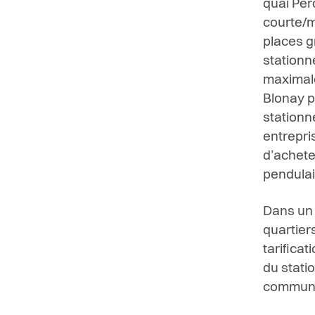
quai Per
courte/m
places g
stationn
maximale
Blonay p
stationn
entrepri
d’achete
pendulai
Dans un 
quartier
tarificat
du stati
communa