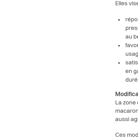
Elles vis
répo
pres
au b
favor
usag
satis
en g
duré
Modific
La zone 
macarons
aussi ag
Ces modi