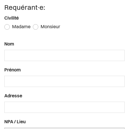
Actualités
Requérant∙e:
Pilier public
Civilité
Madame
Monsieur
Règlements
Nom
Prénom
Adresse
NPA / Lieu