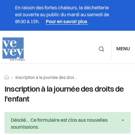
En raison des fortes chaleurs, la déchetterie
est ouverte au public du mardi au samedi de
8h30 à 15h.
Pour en savoir plus
MENU
Navigation principale d
Prestations
Fil
Retourner vers la page d'accueil
Page actuelle:
Inscription à la journée des droits de l'enfant
d'Ariane
Inscription à la journée des droits de
Vivre à Vevey
l'enfant
Administration
Message d'état
Désolé... Ce formulaire est clos aux nouvelles
×
Vie politique
soumissions.