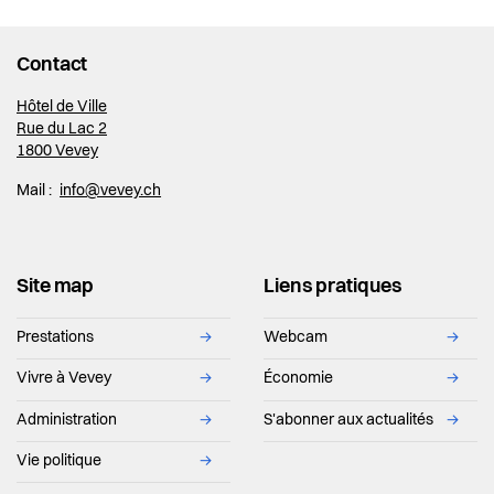
Actualités
Contact
Pilier public
Hôtel de Ville
Règlements
Rue du Lac 2
1800 Vevey
Mail :
info@vevey.ch
Site map
Liens pratiques
Prestations
→
Webcam
→
Vivre à Vevey
→
Économie
→
Administration
→
S'abonner aux actualités
→
Vie politique
→