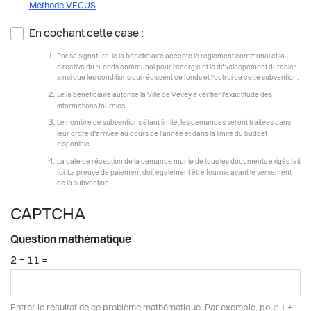
Méthode VECUS
En cochant cette case :
Par sa signature, le.la bénéficiaire accepte le règlement communal et la
directive du "Fonds communal pour l'énergie et le développement durable"
ainsi que les conditions qui régissent ce fonds et l'octroi de cette subvention.
Le.la bénéficiaire autorise la Ville de Vevey à vérifier l'exactitude des
informations fournies.
Le nombre de subventions étant limité, les demandes seront traitées dans
leur ordre d'arrivée au cours de l'année et dans la limite du budget
disponible.
La date de réception de la demande munie de tous les documents exigés fait
foi. La preuve de paiement doit également être fournie avant le versement
de la subvention.
CAPTCHA
Question mathématique
2 + 11 =
Entrer le résultat de ce problème mathématique. Par exemple, pour 1 +