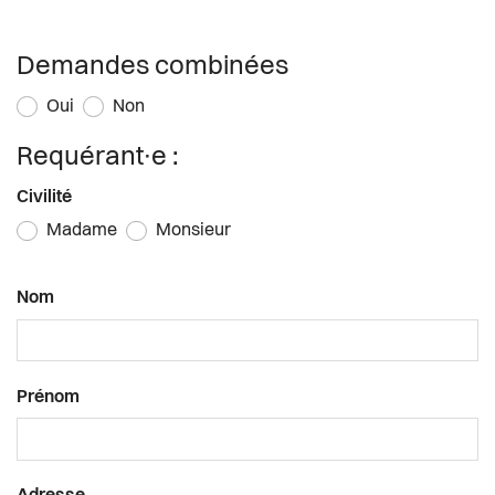
Actualités
Demandes combinées
Pilier public
Oui
Non
Règlements
Requérant∙e :
Civilité
Madame
Monsieur
Nom
Prénom