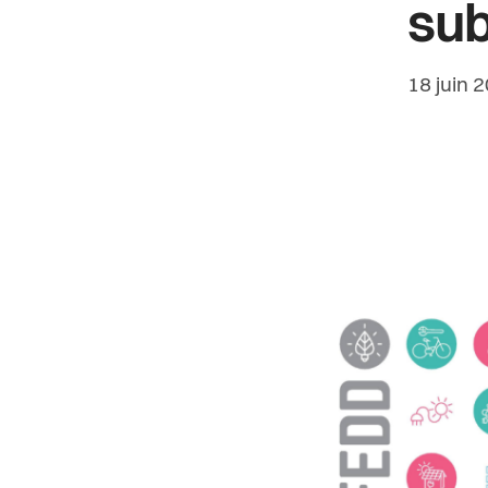
sub
Date de 
18 juin 