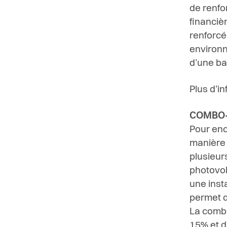
de renfo
financiè
renforcé
environn
d’une ba
Plus d’i
COMBO-E
Pour enc
manière 
plusieur
photovol
une inst
permet d
La combi
15% et d