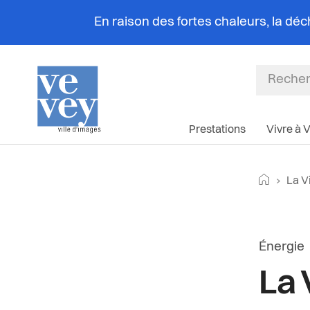
En raison des fortes chaleurs, la dé
Prestations
Vivre à 
Fil
Retourne
Page
La Vill
d'Ar
Article d
Énergie
La 