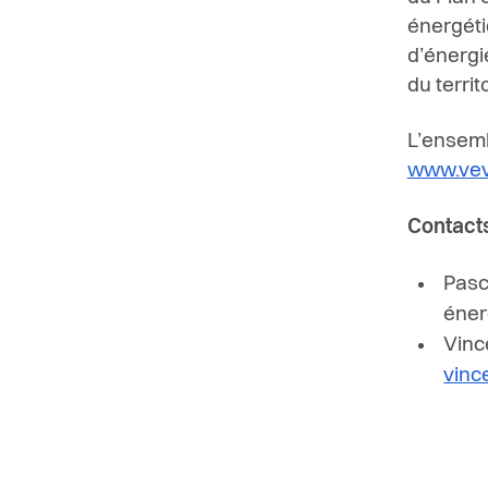
énergéti
d’énergi
du territo
L’ensemb
www.vev
Contact
Pasc
éner
Vinc
vinc