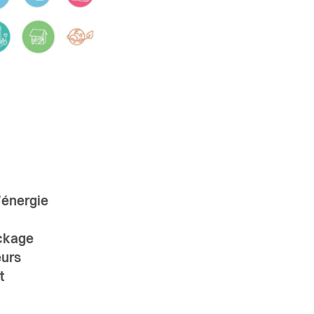
’énergie
ockage
eurs
t