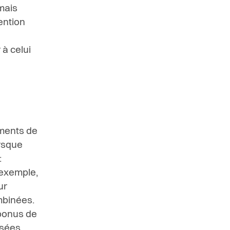
mais
ention
 à celui
ements de
orsque
:
 exemple,
ur
mbinées.
bonus de
osées