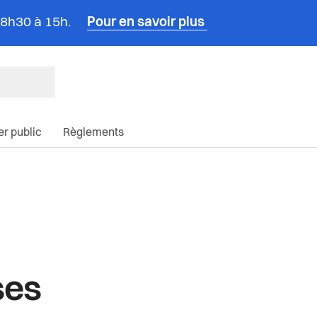
e 8h30 à 15h.
Pour en savoir plus
ncipale du site
ier public
Règlements
ses