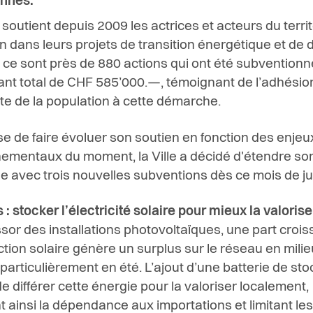
nnes.
soutient depuis 2009 les actrices et acteurs du territ
 dans leurs projets de transition énergétique et de du
 ce sont près de 880 actions qui ont été subvention
nt total de CHF 585’000.—, témoignant de l’adhésio
te de la population à cette démarche.
e de faire évoluer son soutien en fonction des enjeu
ementaux du moment, la Ville a décidé d'étendre so
e avec trois nouvelles subventions dès ce mois de ju
 : stocker l’électricité solaire pour mieux la valorise
ssor des installations photovoltaïques, une part croi
ction solaire génère un surplus sur le réseau en milie
 particulièrement en été. L’ajout d’une batterie de st
e différer cette énergie pour la valoriser localement,
t ainsi la dépendance aux importations et limitant le