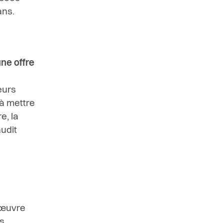
ans.
ne offre
eurs
 à mettre
e, la
audit
 œuvre
s