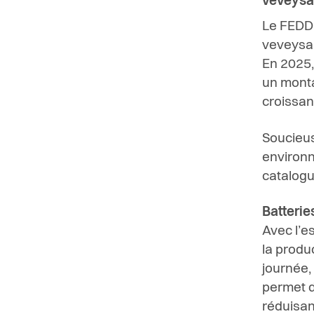
veveysa
Le FEDD 
veveysan
En 2025,
un monta
croissan
Soucieus
environn
catalogu
Batteries
Avec l’e
la produ
journée,
permet d
réduisan