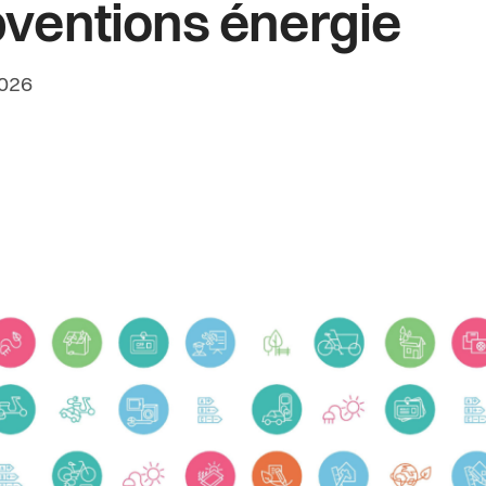
ventions énergie
rédaction:
2026