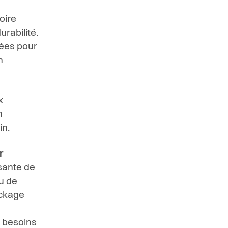
oire
rabilité.
nées pour
n
x
n
in.
r
ssante de
u de
ockage
s besoins