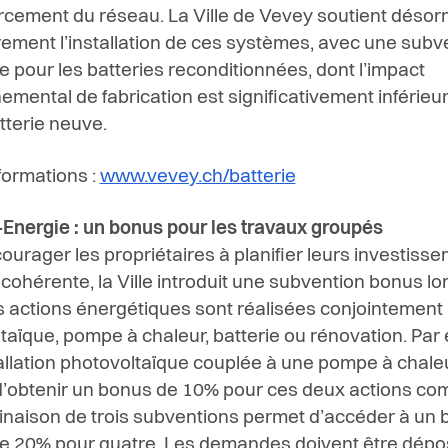
rcement du réseau. La Ville de Vevey soutient désor
rement l’installation de ces systèmes, avec une subv
e pour les batteries reconditionnées, dont l’impact
emental de fabrication est significativement inférieur
tterie neuve.
nformations :
www.vevey.ch/batterie
nergie : un bonus pour les travaux groupés
ourager les propriétaires à planifier leurs investiss
cohérente, la Ville introduit une subvention bonus l
s actions énergétiques sont réalisées conjointement 
taïque, pompe à chaleur, batterie ou rénovation. Par
allation photovoltaïque couplée à une pompe à chale
’obtenir un bonus de 10% pour ces deux actions co
naison de trois subventions permet d’accéder à un 
e 20% pour quatre. Les demandes doivent être dép