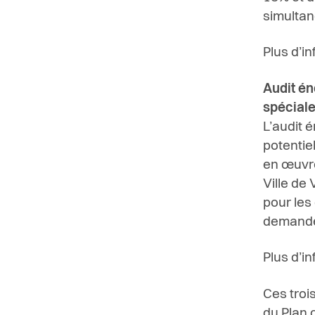
simultan
Plus d’i
Audit én
spécial
L’audit 
potentie
en œuvre
Ville de
pour les
demand
Plus d’i
Ces troi
du Plan 