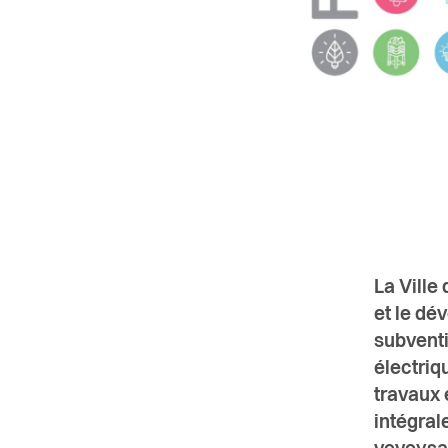
La Ville
et le dé
subventi
électriq
travaux 
intégral