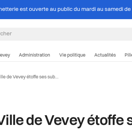
chetterie est ouverte au public du mardi au samedi d
Navigation pri
Vevey
Administration
Vie politique
Actualités
Pil
r vers la page d'accueil
 actuelle:
e de Vevey étoffe ses subventions énergie
iane
e la catégorie:
Ville de Vevey étoffe 