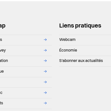
ap
Liens pratiques
ns
→
Webcam
evey
→
Économie
ation
→
S'abonner aux actualités
que
→
→
ic
→
ts
→