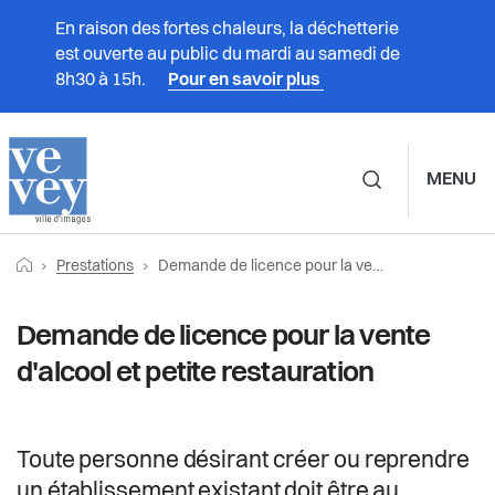
En raison des fortes chaleurs, la déchetterie
est ouverte au public du mardi au samedi de
8h30 à 15h.
Pour en savoir plus
MENU
Navigation principale d
Fil
Retourner vers la page d'accueil
Page actuelle:
Prestations
Prestations
Demande de licence pour la vente d'alcool et petite restauration
d'Ariane
Vivre à Vevey
Demande de licence pour la vente
d'alcool et petite restauration
Administration
Vie politique
Toute personne désirant créer ou reprendre
un établissement existant doit être au