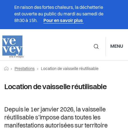
En raison des fortes chaleurs, la déchetterie
est ouverte au public du mardi au samedi de
8h30 à 15h.
Pour en savoir plus
MENU
Navigation principale d
Fil
Retourner vers la page d'accueil
Page actuelle:
Prestations
Prestations
Location de vaisselle réutilisable
d'Ariane
Vivre à Vevey
Location de vaisselle réutilisable
Administration
Depuis le 1er janvier 2026, la vaisselle
Vie politique
réutilisable s’impose dans toutes les
manifestations autorisées sur territoire