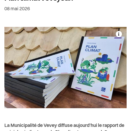
Actualités
Date de rédaction:
08 mai 2026
Pilier public
Règlements
La Municipalité de Vevey diffuse aujourd’hui le rapport de