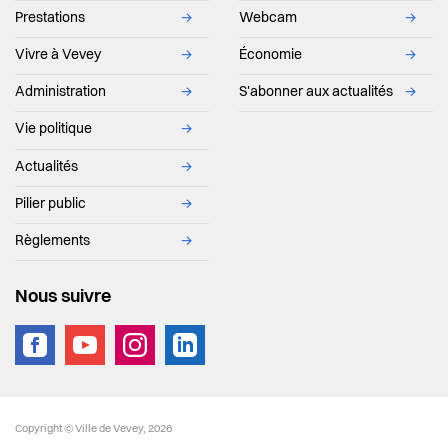
Prestations
→
Webcam
→
Vivre à Vevey
→
Économie
→
Administration
→
S'abonner aux actualités
→
Vie politique
→
Actualités
→
Pilier public
→
Règlements
→
Nous suivre
vevey.footer.site_footer
Copyright © Ville de Vevey, 2026