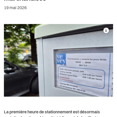
Actualités
Date de rédaction:
19 mai 2026
Pilier public
Règlements
La première heure de stationnement est désormais