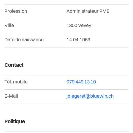
Confrérie des présidents
Actualités
Votations et élections
Profession
Administrateur PME
Conseillères et conseillers
Pilier public
Jumelages
Ville
1800 Vevey
Commissions permanentes et délégations
Règlements
Date de naissance
14.04.1969
Décisions du dernier Conseil Communal
Contact
Tél. mobile
079 449 13 10
E-Mail
jdlegeret@bluewin.ch
Politique