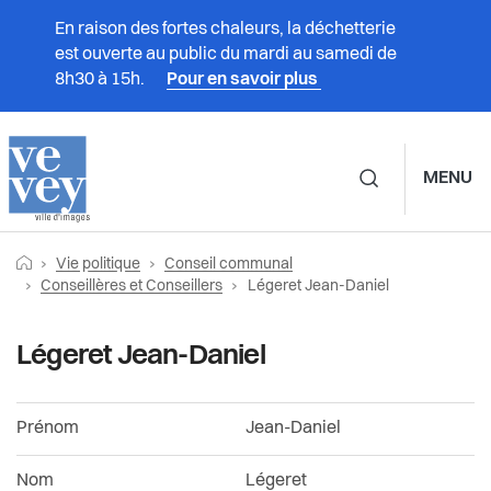
En raison des fortes chaleurs, la déchetterie
est ouverte au public du mardi au samedi de
8h30 à 15h.
Pour en savoir plus
MENU
Navigation principale d
Fil
Retourner vers la page d'accueil
Prestations
Vie politique
Conseil communal
Vie politique
Conseil communal
d'Ariane
Page actuelle:
Conseillères et Conseillers
Légeret Jean-Daniel
Vivre à Vevey
Calendrier des séances
Municipalité
Légeret Jean-Daniel
Administration
Séances passées et vidéos
Conseil communal
Prénom
Jean-Daniel
Vie politique
Documents du Conseil communal
Partis politiques
Nom
Légeret