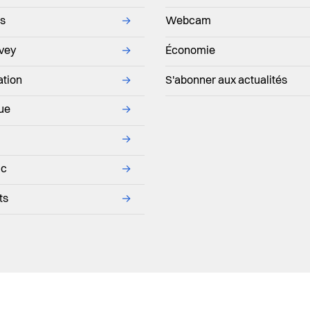
ns
→
Webcam
evey
→
Économie
ation
→
S'abonner aux actualités
que
→
→
ic
→
ts
→