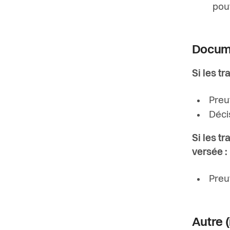
pou
Docume
Si les t
Preu
Déci
Si les t
versée :
Preu
Autre (