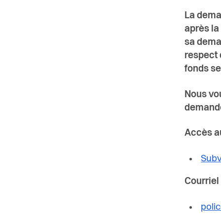
La deman
après la
sa deman
respect 
fonds se
Nous vou
demande 
Accès au
Subv
Courriel
poli