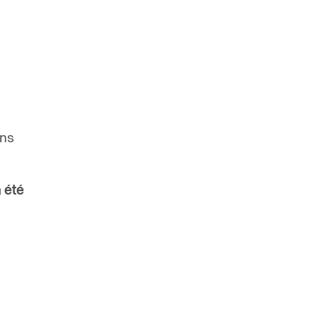
ons
 été