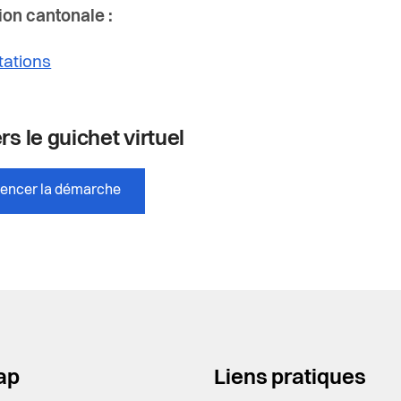
on cantonale :
tations
rs le guichet virtuel
ncer la démarche
ap
Liens pratiques