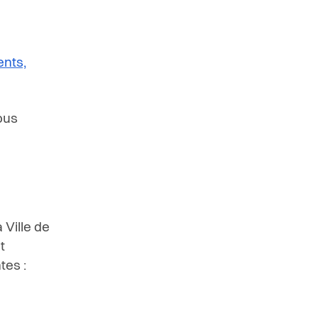
ents,
ous
 Ville de
t
tes :