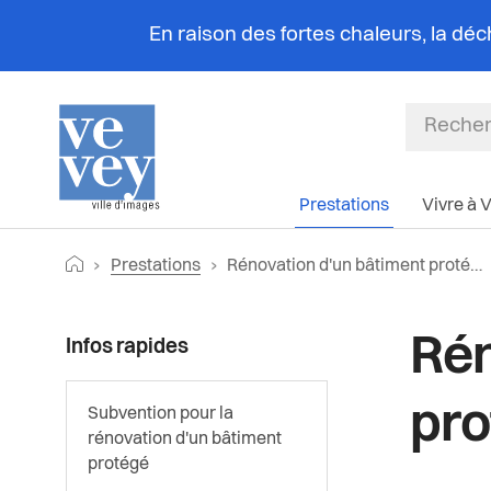
En raison des fortes chaleurs, la dé
Prestations
Vivre à 
Fil
Retourner vers la page d'accueil
Page actuelle:
Prestations
Rénovation d'un bâtiment protégé
d'Ariane
Rén
Infos rapides
pro
Subvention pour la
rénovation d'un bâtiment
protégé