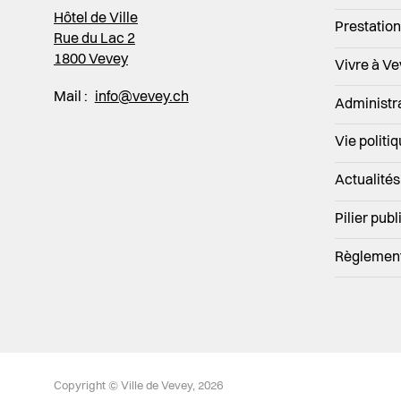
Hôtel de Ville
Prestatio
Rue du Lac 2
1800 Vevey
Vivre à V
Mail :
info@vevey.ch
Administr
Vie politi
Actualités
Pilier publ
Règlemen
vevey.footer.site_footer
Copyright © Ville de Vevey, 2026