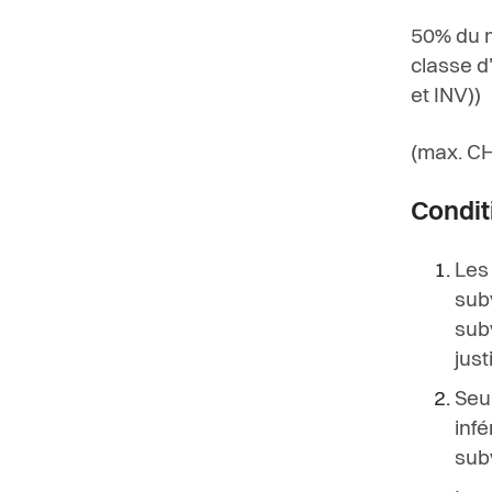
50% du m
classe d
et INV))
(max. C
Condit
Les 
subv
sub
just
Seu
infé
sub