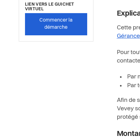
LIEN VERS LE GUICHET
VIRTUEL
Explic
Commencer la
démarche
Cette pr
Gérance 
Pour tou
contacter
Par 
Par 
Afin de 
Vevey so
protégé s
Monta