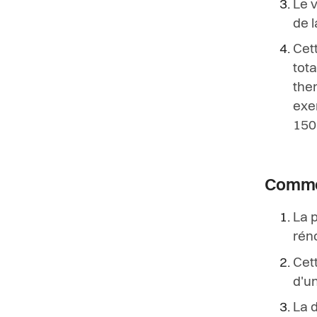
Le v
de 
Cett
tota
the
exe
150
Commen
La 
réno
Cet
d'u
La d