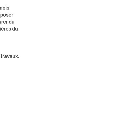
mois
époser
urer du
cières du
travaux.