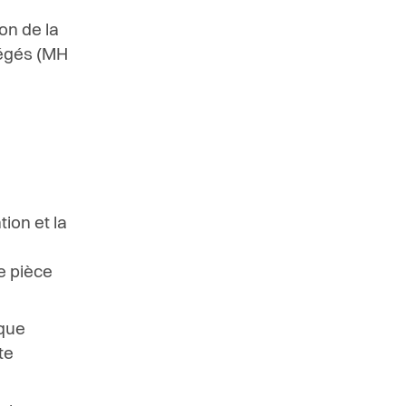
on de la
tégés (MH
ion et la
e pièce
ique
te