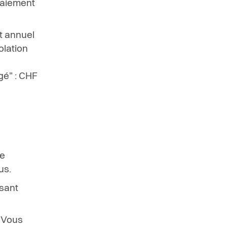
paiement
t annuel
olation
gé" : CHF
ne
us.
osant
. Vous