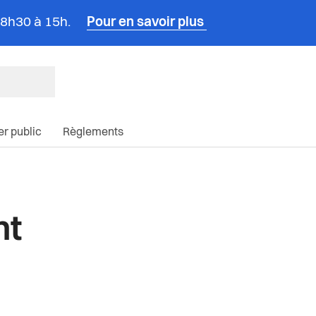
e 8h30 à 15h.
Pour en savoir plus
ncipale du site
ier public
Règlements
nt