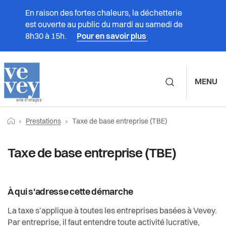
En raison des fortes chaleurs, la déchetterie
est ouverte au public du mardi au samedi de
8h30 à 15h.
Pour en savoir plus
MENU
Navigation principale d
Fil
Retourner vers la page d'accueil
Page actuelle:
Prestations
Prestations
Taxe de base entreprise (TBE)
d'Ariane
Vivre à Vevey
Taxe de base entreprise (TBE)
Administration
À qui s'adresse cette démarche
Vie politique
La taxe s’applique à toutes les entreprises basées à Vevey.
Par entreprise, il faut entendre toute activité lucrative,