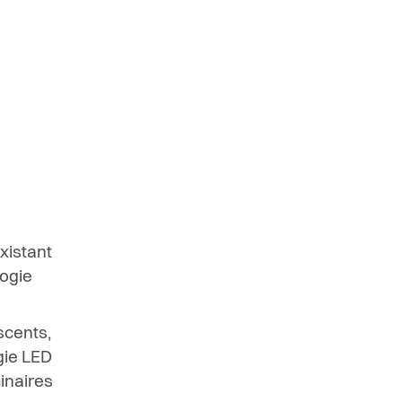
xistant
og
i
e
s
c
e
n
t
s,
g
i
e L
E
D
m
i
n
a
i
r
e
s