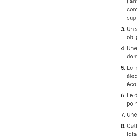
(
l
a
c
o
sup
Un
o
b
l
i
U
n
e
d
e
Le n
élec
éco
Le 
p
o
i
U
n
Cett
tota