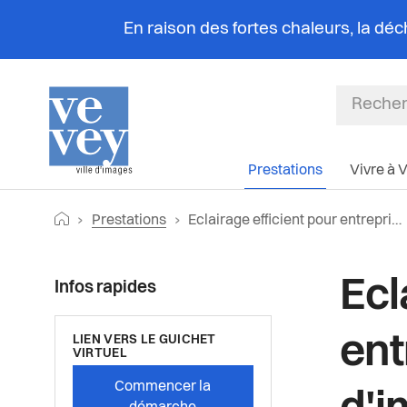
En raison des fortes chaleurs, la dé
Prestations
Vivre à 
Fil
Retourner vers la page d'accueil
Page actuelle:
Prestations
Eclairage efficient pour entreprises/commerces/commun d'immeubles
d'Ariane
Ecl
Infos rapides
en
LIEN VERS LE GUICHET
VIRTUEL
Commencer la