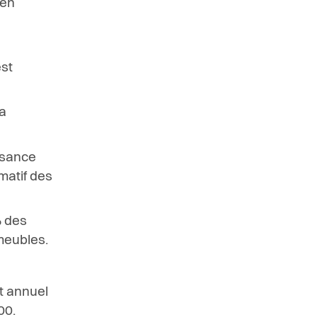
e
n
e
st
a
ssance
imatif des
%
d
e
s
meubles
.
t annuel
00.