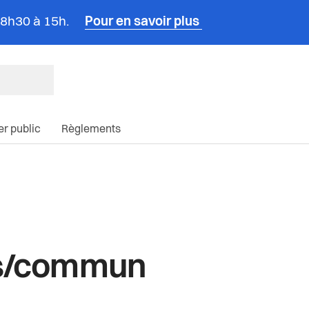
e 8h30 à 15h.
Pour en savoir plus
ncipale du site
ier public
Règlements
es/commun