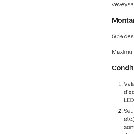
veveysan
Monta
50% des
Maximum
Condit
Va
l
d’éc
L
E
D
S
e
u
e
t
c
.
s
o
n