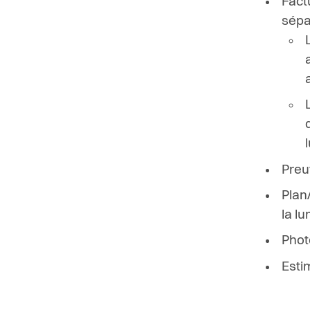
Fact
sépa
Preu
Plan
la l
Phot
Esti