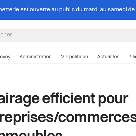
chetterie est ouverte au public du mardi au samedi d
Navigation pri
Vevey
Administration
Vie politique
Actualités
Pil
airage efficient pour
treprises/commerc