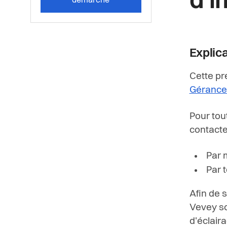
d'
démarche
Explic
Cette pr
Gérance 
Pour tou
contacter
Par 
Par 
Afin de 
Vevey so
d'éclair