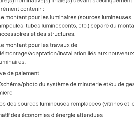
ure(s) nominative(s) finale(s) devant spécifiquement 
rément contenir :
Le montant pour les luminaires (sources lumineuses,
ampoules, tubes luminescents, etc.) séparé du mont
accessoires et des structures.
Le montant pour les travaux de
démontage/adaptation/installation liés aux nouveau
luminaires.
ve de paiement
/schéma/photo du système de minuterie et/ou de ges
umière
os des sources lumineuses remplacées (vitrines et l
matif des économies d'énergie attendues