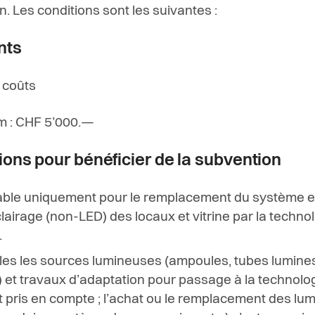
. Les conditions sont les suivantes :
nts
 coûts
 : CHF 5’000.—
ions pour bénéficier de la subvention
a
b
l
e u
n
i
q
u
e
m
e
nt
p
o
u
r
l
e remplacement du système e
lairage (non-LED) des locaux et vitrine par
l
a
t
e
c
h
n
o
l
.
le
s
le
s s
o
ur
c
e
s
l
u
m
i
n
e
us
e
s (
a
m
p
o
u
l
e
s
,
t
u
b
e
s
l
u
m
i
n
e
)
e
t
t
ra
v
aux d
’
a
d
a
p
t
a
t
i
on
p
o
u
r
p
assa
g
e à
l
a
t
e
c
h
n
o
l
o
t
p
r
i
s
e
n
c
om
p
te ;
l
’
a
c
h
a
t
o
u
l
e r
e
m
p
l
a
ce
m
e
nt
d
e
s
l
u