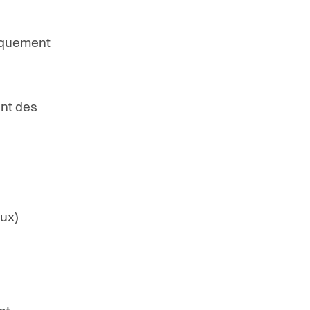
fiquement
ant des
x
aux)