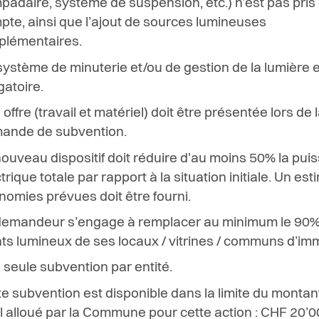
m
p
a
d
a
i
r
e
, s
y
s
t
è
m
e de s
u
s
p
e
n
s
i
o
n
,
e
t
c
.
)
n
’
e
st
p
as
p
r
i
s
m
p
t
e, ainsi que l’ajout de sources lumineuses
plémentaires
.
s
ys
t
è
m
e de
m
i
n
u
t
e
r
i
e
e
t
/
o
u de g
e
st
i
on
d
e
l
a
l
u
m
i
è
re
g
a
t
o
i
r
e
.
 off
r
e (
t
r
av
a
i
l
e
t
m
a
t
é
r
ie
l
) doit
êt
r
e
p
r
é
s
e
n
t
é
e
l
ors
d
e
l
m
a
n
de
d
e
s
u
b
v
e
n
t
i
o
n
.
ouveau dispositif doit réduire d'au moins 50% la pui
trique totale par rapport à la situation initiale. Un est
nomies prévues doit être fourni.
d
e
m
a
n
d
e
ur s
’
e
n
g
a
g
e à
r
e
m
p
l
a
c
e
r
a
u m
i
n
i
m
u
m
l
e 9
0
n
t
s
l
u
m
i
n
e
ux de s
e
s
l
o
c
aux /
v
it
r
i
n
e
s / communs d’im
e
s
e
u
l
e
s
u
b
v
e
n
t
i
on
p
ar
e
n
t
i
t
é
.
e subvention est disponible dans la limite du montan
l alloué par la Commune pour cette action : CHF 20’0