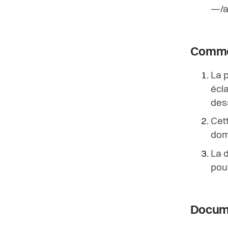
—/a
Commen
La 
écla
des
Cet
domi
La d
pou
Docume