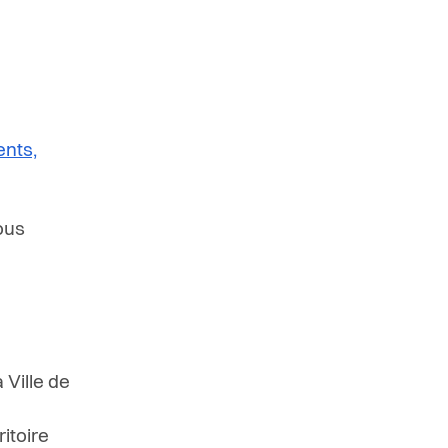
ents,
ous
 Ville de
itoire