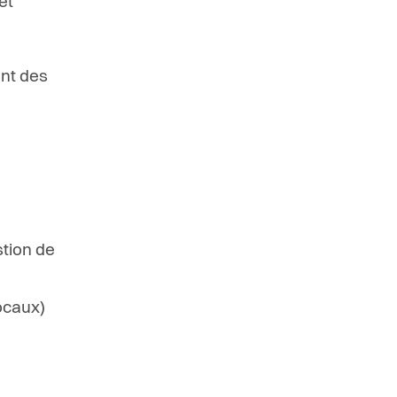
et
ant des
x
tion de
ocaux)