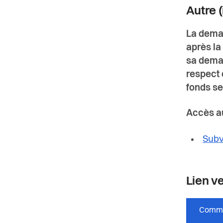
Autre (
La deman
après la
sa deman
respect 
fonds se
Accès au
Subv
Lien ve
Comme