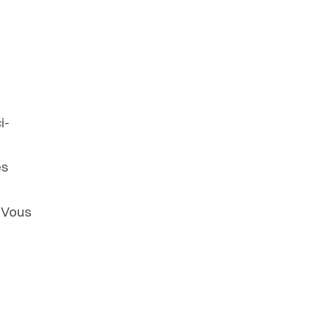
i-
es
. Vous